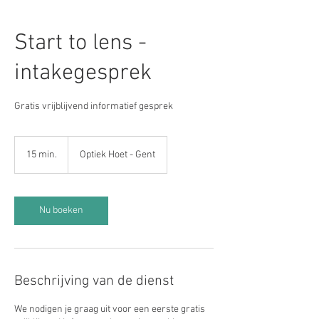
Start to lens -
intakegesprek
Gratis vrijblijvend informatief gesprek
15 min.
1
Optiek Hoet - Gent
5
m
i
n
Nu boeken
.
Beschrijving van de dienst
We nodigen je graag uit voor een eerste gratis