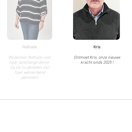
Nathalie
Kris
Wij danken Nathalie voor
Ontmoet Kris, onze nieuwe
haar jarenlange dienst.
kracht sinds 2025 !
Zij zal nu genieten van
haar welverdiend
pensioen!