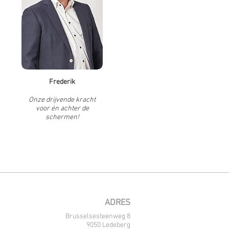
Frederik
Onze drijvende kracht
voor én achter de
schermen!
ADRES
Brusselsesteenweg 8
9050 Ledeberg